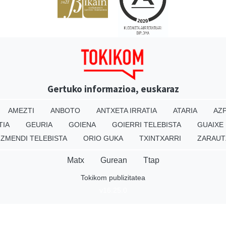
Gertuko informazioa, euskaraz
AMEZTI
ANBOTO
ANTXETA IRRATIA
ATARIA
AZP
TIA
GEURIA
GOIENA
GOIERRI TELEBISTA
GUAIXE
IZMENDI TELEBISTA
ORIO GUKA
TXINTXARRI
ZARAUT
Matx
Gurean
Ttap
Tokikom publizitatea
v16.25.0