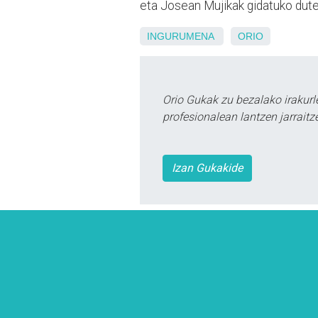
eta Josean Mujikak gidatuko dute
INGURUMENA
ORIO
Orio Gukak zu bezalako irakur
profesionalean lantzen jarraitz
Izan Gukakide