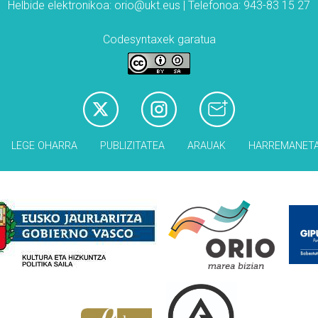
Helbide elektronikoa: orio@ukt.eus | Telefonoa: 943-83 15 27
Codesyntaxek garatua
LEGE OHARRA
PUBLIZITATEA
ARAUAK
HARREMANET
Babesleak