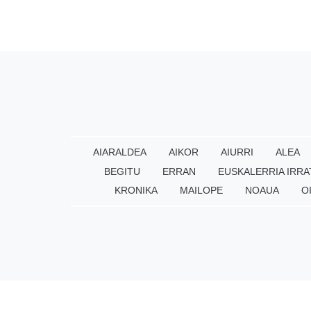
AIARALDEA
AIKOR
AIURRI
ALEA
BEGITU
ERRAN
EUSKALERRIA IRRA
KRONIKA
MAILOPE
NOAUA
O