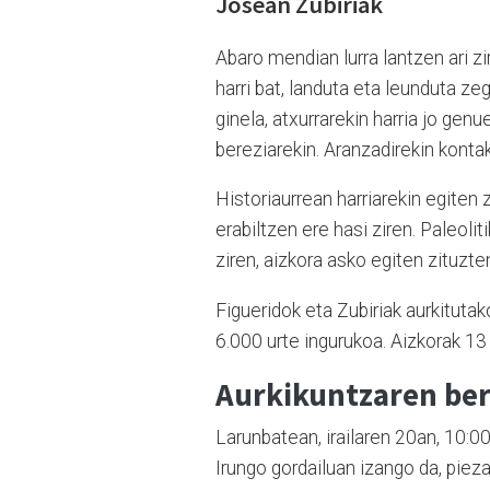
Josean Zubiriak
Abaro mendian lurra lantzen ari zi
harri bat, landuta eta leunduta ze
ginela, atxurrarekin harria jo gen
bereziarekin. Aranzadirekin kontakt
Historiaurrean harriarekin egiten 
erabiltzen ere hasi ziren. Paleolit
ziren, aizkora asko egiten zituzte
Figueridok eta Zubiriak aurkitutak
6.000 urte ingurukoa. Aizkorak 1
Aurkikuntzaren ber
Larunbatean, irailaren 20an, 10:0
Irungo gordailuan izango da, piez