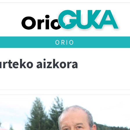
ORIO
urteko aizkora