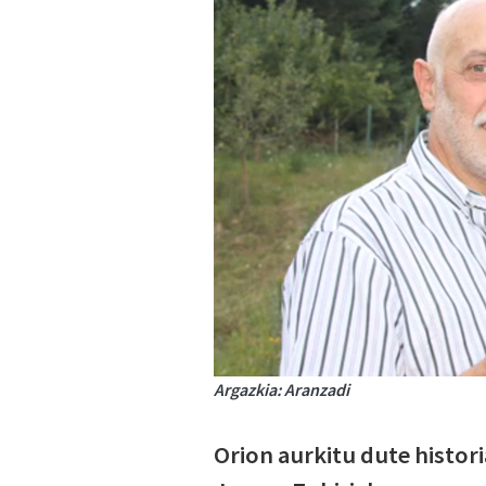
Argazkia: Aranzadi
Orion aurkitu dute histori