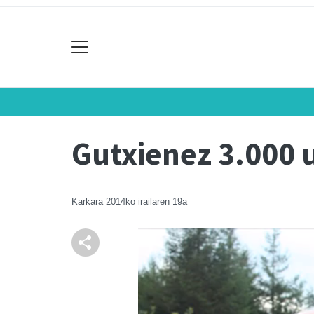
Gutxienez 3.000 
Karkara
2014ko irailaren 19a