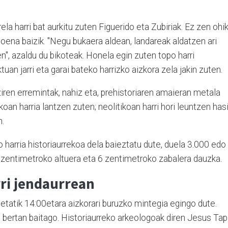
rela harri bat aurkitu zuten Figuerido eta Zubiriak. Ez zen ohi
goena baizik. "Negu bukaera aldean, landareak aldatzen ari
uen", azaldu du bikoteak. Honela egin zuten topo harri
uan jarri eta garai bateko harrizko aizkora zela jakin zuten.
ziren erremintak, nahiz eta, prehistoriaren amaieran metala
ikoan harria lantzen zuten; neolitikoan harri hori leuntzen has
n.
o harria historiaurrekoa dela baieztatu dute, duela 3.000 edo
3 zentimetroko altuera eta 6 zentimetroko zabalera dauzka.
ri jendaurrean
0etatik 14:00etara aizkorari buruzko mintegia egingo dute.
a bertan baitago. Historiaurreko arkeologoak diren Jesus Tap