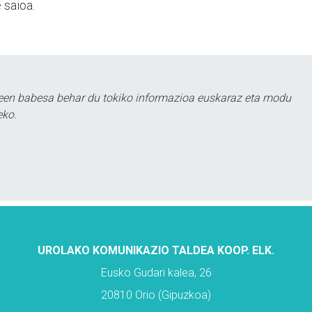
 saioa.
leen babesa behar du tokiko informazioa euskaraz eta modu
eko.
UROLAKO KOMUNIKAZIO TALDEA KOOP. ELK.
Eusko Gudari kalea, 26
20810 Orio (Gipuzkoa)