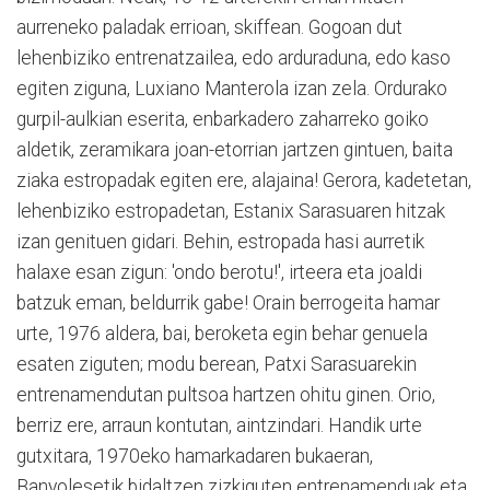
aurreneko paladak errioan, skiffean. Gogoan dut
lehenbiziko entrenatzailea, edo arduraduna, edo kaso
egiten ziguna, Luxiano Manterola izan zela. Ordurako
gurpil-aulkian eserita, enbarkadero zaharreko goiko
aldetik, zeramikara joan-etorrian jartzen gintuen, baita
ziaka estropadak egiten ere, alajaina! Gerora, kadetetan,
lehenbiziko estropadetan, Estanix Sarasuaren hitzak
izan genituen gidari. Behin, estropada hasi aurretik
halaxe esan zigun: 'ondo berotu!', irteera eta joaldi
batzuk eman, beldurrik gabe! Orain berrogeita hamar
urte, 1976 aldera, bai, beroketa egin behar genuela
esaten ziguten; modu berean, Patxi Sarasuarekin
entrenamendutan pultsoa hartzen ohitu ginen. Orio,
berriz ere, arraun kontutan, aintzindari. Handik urte
gutxitara, 1970eko hamarkadaren bukaeran,
Banyolesetik bidaltzen zizkiguten entrenamenduak eta