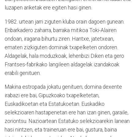
luzapen ariketak ere egiten hasi ginen.
1982. urtean jarri ziguten kluba orain dagoen gunean.
Enbarkadero zaharra, barraka mitikoa Toki-Alairen
ondoan, iragana bihurtu ziren. Hantxe, jatetxean,
ematen zizkiguten dominak txapelketen ondoren.
Aldagelak, hala moduzkoak, lehenbizi Diken eta gero
Frantses-fabrikako langileen aldagelak izandakoak
erabili genituen.
Makina estropada jokatu genituen; domina dexente
irabazi ere bai, Gipuzkoako txapelketetan,
Euskadikoetan eta Estatukoetan. Euskadiko
selekzioaren hastapenetan ere han izan ginen, garaile,
zoriontsu. Nazioartean Estatuko selekzioarekin lanean
hasi nintzen, eta traineruan ere bai, gustura, baina