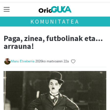
KOMUNITATEA
Paga, zinea, futbolinak eta…
arrauna!
Manu Etxeberria
2026ko martxoaren 22a