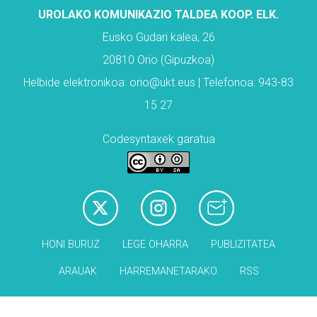
UROLAKO KOMUNIKAZIO TALDEA KOOP. ELK.
Eusko Gudari kalea, 26
20810 Orio (Gipuzkoa)
Helbide elektronikoa: orio@ukt.eus | Telefonoa: 943-83
15 27
Codesyntaxek garatua
HONI BURUZ
LEGE OHARRA
PUBLIZITATEA
ARAUAK
HARREMANETARAKO
RSS
Babesleak