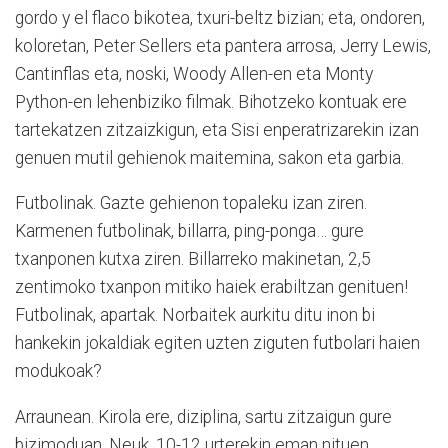
gordo y el flaco bikotea, txuri-beltz bizian; eta, ondoren,
koloretan, Peter Sellers eta pantera arrosa, Jerry Lewis,
Cantinflas eta, noski, Woody Allen-en eta Monty
Python-en lehenbiziko filmak. Bihotzeko kontuak ere
tartekatzen zitzaizkigun, eta Sisi enperatrizarekin izan
genuen mutil gehienok maitemina, sakon eta garbia.
Futbolinak. Gazte gehienon topaleku izan ziren.
Karmenen futbolinak, billarra, ping-ponga… gure
txanponen kutxa ziren. Billarreko makinetan, 2,5
zentimoko txanpon mitiko haiek erabiltzan genituen!
Futbolinak, apartak. Norbaitek aurkitu ditu inon bi
hankekin jokaldiak egiten uzten ziguten futbolari haien
modukoak?
Arraunean. Kirola ere, diziplina, sartu zitzaigun gure
bizimoduan. Neuk, 10-12 urterekin eman nituen