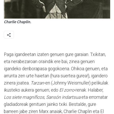
Charlie Chaplin.
Paga igandeetan izaten genuen gure garaian. Txikitan,
eta nerabezaroan oraindik ere bai, zinea genuen
igandeko denborapasa gogokoena. Ohikoa genuen, eta
arrunta zen urte haietan (hura suertea gurea!), igandero
zinera joatea.
Tarzan
-en (Johnny Weismuller) pelikulak
ikusteko aukera genuen; edo
El zorro
-renak. Halaber,
Los siete magníficos
,
Sansón indartsua
eta erromatar
gladiadoreak genituen jainko txiki. Bestalde, gure
barreen jabe ziren Marx anaiak, Charlie Chaplin eta El