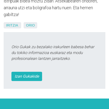
istripuak bidea moztu zidan. Atsekabearen ondoren,
arrauna utzi eta boligrafoa hartu nuen. Eta hemen
gabiltza!
IRITZIA
ORIO
Orio Gukak zu bezalako irakurleen babesa behar
du tokiko informazioa euskaraz eta modu
profesionalean lantzen jarraitzeko.
Izan Gukakide