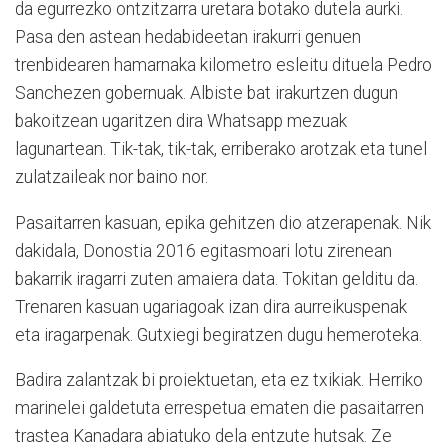
da egurrezko ontzitzarra uretara botako dutela aurki.
Pasa den astean hedabideetan irakurri genuen
trenbidearen hamarnaka kilometro esleitu dituela Pedro
Sanchezen gobernuak. Albiste bat irakurtzen dugun
bakoitzean ugaritzen dira Whatsapp mezuak
lagunartean. Tik-tak, tik-tak, erriberako arotzak eta tunel
zulatzaileak nor baino nor.
Pasaitarren kasuan, epika gehitzen dio atzerapenak. Nik
dakidala, Donostia 2016 egitasmoari lotu zirenean
bakarrik iragarri zuten amaiera data. Tokitan gelditu da.
Trenaren kasuan ugariagoak izan dira aurreikuspenak
eta iragarpenak. Gutxiegi begiratzen dugu hemeroteka.
Badira zalantzak bi proiektuetan, eta ez txikiak. Herriko
marinelei galdetuta errespetua ematen die pasaitarren
trastea Kanadara abiatuko dela entzute hutsak. Ze