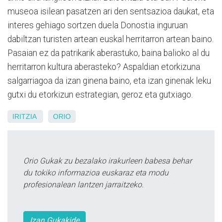
museoa isilean pasatzen ari den sentsazioa daukat, eta
interes gehiago sortzen duela Donostia inguruan
dabiltzan turisten artean euskal herritarron artean baino.
Pasaian ez da patrikarik aberastuko, baina balioko al du
herritarron kultura aberasteko? Aspaldian etorkizuna
salgarriagoa da izan ginena baino, eta izan ginenak leku
gutxi du etorkizun estrategian, geroz eta gutxiago.
IRITZIA
ORIO
Orio Gukak zu bezalako irakurleen babesa behar
du tokiko informazioa euskaraz eta modu
profesionalean lantzen jarraitzeko.
Izan Gukakide