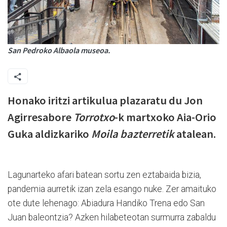
San Pedroko Albaola museoa.
Honako iritzi artikulua plazaratu du Jon
Agirresabore
Torrotxo
-k martxoko Aia-Orio
Guka aldizkariko
Moila bazterretik
atalean.
Lagunarteko afari batean sortu zen eztabaida bizia,
pandemia aurretik izan zela esango nuke. Zer amaituko
ote dute lehenago: Abiadura Handiko Trena edo San
Juan baleontzia? Azken hilabeteotan surmurra zabaldu