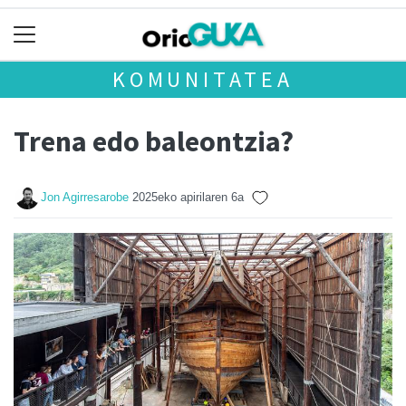
KOMUNITATEA
Trena edo baleontzia?
Jon Agirresarobe
2025eko apirilaren 6a