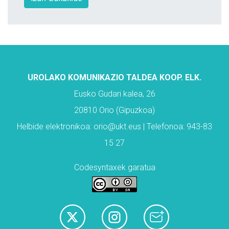
UROLAKO KOMUNIKAZIO TALDEA KOOP. ELK.
Eusko Gudari kalea, 26
20810 Orio (Gipuzkoa)
Helbide elektronikoa: orio@ukt.eus | Telefonoa: 943-83
15 27
Codesyntaxek garatua