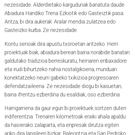
nezesidade. Alderdietako kargudunak banatuta daude
Abiadura Handiko Trena Ezkiotik edo Gasteiztik pasa.
Antza, bi dira aukerak: Aralar mendia zulatzea edo
Gasteizko kurba. Ze nezesidade.
Kontu serioak dira apustu txoroetan aritzeko. Herri
proiektuak biak, abiadura berean baina norabide banatan:
galdutako tradizioa berreskuratu, herriaren enbaxadore
eta irudi bihurtzeko nahia nostalgikoena; munduari
konektatzeko neurri gabeko txikizioa progresoaren
defendatzaileena. Ze nezesidade diogu bi kasuetan,
baina ifrentzu ezberdina du esaldiak, oso ezberdina.
Harrigarriena da gaur egun bi proiektuek sortzen duten
indiferentzia. Trenaren kilometroak eraiki ahala apaldu
da hasierako zalaparta, eta enpresak dirutza egiten
ariko dira langileen bizkar. Baleontzia eta San Pedroko