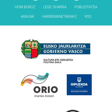
HONI BURUZ
LEGE OHARRA
PUBLIZITATEA
ARAUAK
HARREMANETARAKO
RSS
Babesleak