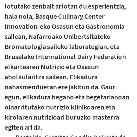
lotutako zenbait arlotan du esperientzia,
hala nola, Basque Culinary Center
Innovation-eko Osasun eta Gastronomia
sailean, Nafarroako Unibertsitateko
Bromatologia saileko laborategian, eta
Bruselako International Dairy Federation
elkartearen Nutrizio eta Osasun
aholkularitza sailean. Elikadura
nahasmenduetan ere jakitun da. Gaur
egun, elikadura begano eta begetarianoan
oinarritutako nutrizio klinikoaren eta
kirolaren nutrizioari buruzko masterra
egiten ari da.