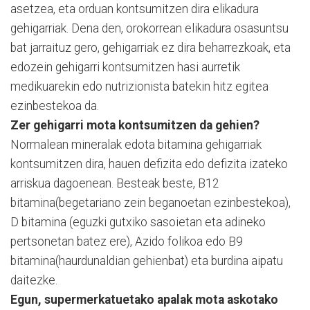
asetzea, eta orduan kontsumitzen dira elikadura
gehigarriak. Dena den, orokorrean elikadura osasuntsu
bat jarraituz gero, gehigarriak ez dira beharrezkoak, eta
edozein gehigarri kontsumitzen hasi aurretik
medikuarekin edo nutrizionista batekin hitz egitea
ezinbestekoa da.
Zer gehigarri mota kontsumitzen da gehien?
Normalean mineralak edota bitamina gehigarriak
kontsumitzen dira, hauen defizita edo defizita izateko
arriskua dagoenean. Besteak beste, B12
bitamina(begetariano zein beganoetan ezinbestekoa),
D bitamina (eguzki gutxiko sasoietan eta adineko
pertsonetan batez ere), Azido folikoa edo B9
bitamina(haurdunaldian gehienbat) eta burdina aipatu
daitezke.
Egun, supermerkatuetako apalak mota askotako