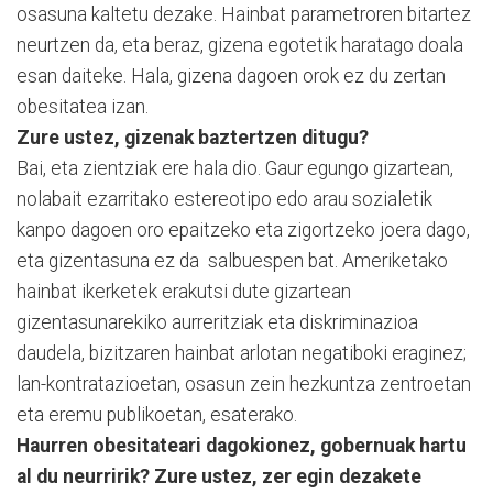
osasuna kaltetu dezake. Hainbat parametroren bitartez
neurtzen da, eta beraz, gizena egotetik haratago doala
esan daiteke. Hala, gizena dagoen orok ez du zertan
obesitatea izan.
Zure ustez, gizenak baztertzen ditugu?
Bai, eta zientziak ere hala dio. Gaur egungo gizartean,
nolabait ezarritako estereotipo edo arau sozialetik
kanpo dagoen oro epaitzeko eta zigortzeko joera dago,
eta gizentasuna ez da salbuespen bat. Ameriketako
hainbat ikerketek erakutsi dute gizartean
gizentasunarekiko aurreritziak eta diskriminazioa
daudela, bizitzaren hainbat arlotan negatiboki eraginez;
lan-kontratazioetan, osasun zein hezkuntza zentroetan
eta eremu publikoetan, esaterako.
Haurren obesitateari dagokionez, gobernuak hartu
al du neurririk? Zure ustez, zer egin dezakete