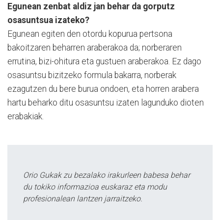
Egunean zenbat aldiz jan behar da gorputz
osasuntsua izateko?
Egunean egiten den otordu kopurua pertsona
bakoitzaren beharren araberakoa da; norberaren
errutina, bizi-ohitura eta gustuen araberakoa. Ez dago
osasuntsu bizitzeko formula bakarra, norberak
ezagutzen du bere burua ondoen, eta horren arabera
hartu beharko ditu osasuntsu izaten lagunduko dioten
erabakiak.
Orio Gukak zu bezalako irakurleen babesa behar
du tokiko informazioa euskaraz eta modu
profesionalean lantzen jarraitzeko.