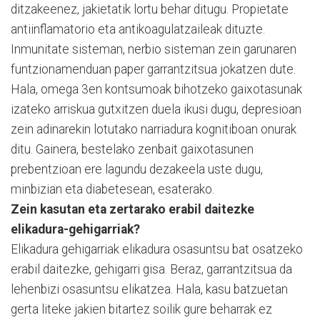
ditzakeenez, jakietatik lortu behar ditugu. Propietate
antiinflamatorio eta antikoagulatzaileak dituzte.
Inmunitate sisteman, nerbio sisteman zein garunaren
funtzionamenduan paper garrantzitsua jokatzen dute.
Hala, omega 3en kontsumoak bihotzeko gaixotasunak
izateko arriskua gutxitzen duela ikusi dugu, depresioan
zein adinarekin lotutako narriadura kognitiboan onurak
ditu. Gainera, bestelako zenbait gaixotasunen
prebentzioan ere lagundu dezakeela uste dugu,
minbizian eta diabetesean, esaterako.
Zein kasutan eta zertarako erabil daitezke
elikadura-gehigarriak?
Elikadura gehigarriak elikadura osasuntsu bat osatzeko
erabil daitezke, gehigarri gisa. Beraz, garrantzitsua da
lehenbizi osasuntsu elikatzea. Hala, kasu batzuetan
gerta liteke jakien bitartez soilik gure beharrak ez