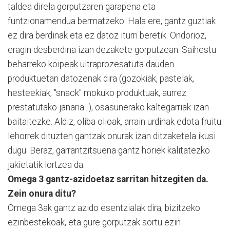
taldea direla gorputzaren garapena eta
funtzionamendua bermatzeko. Hala ere, gantz guztiak
ez dira berdinak eta ez datoz iturri beretik. Ondorioz,
eragin desberdina izan dezakete gorputzean. Saihestu
beharreko koipeak ultraprozesatuta dauden
produktuetan datozenak dira (gozokiak, pastelak,
hesteekiak, "snack" mokuko produktuak, aurrez
prestatutako janaria...), osasunerako kaltegarriak izan
baitaitezke. Aldiz, oliba olioak, arrain urdinak edota fruitu
lehorrek dituzten gantzak onurak izan ditzaketela ikusi
dugu. Beraz, garrantzitsuena gantz horiek kalitatezko
jakietatik lortzea da.
Omega 3 gantz-azidoetaz sarritan hitzegiten da.
Zein onura ditu?
Omega 3ak gantz azido esentzialak dira, bizitzeko
ezinbestekoak, eta gure gorputzak sortu ezin