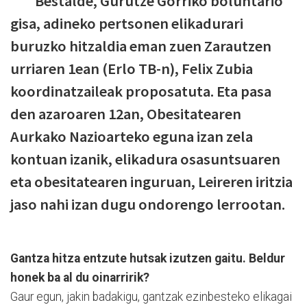
Bestalde, Gurutze Gorriko boluntario
gisa, adineko pertsonen elikadurari
buruzko hitzaldia eman zuen Zarautzen
urriaren 1ean (Erlo TB-n), Felix Zubia
koordinatzaileak proposatuta. Eta pasa
den azaroaren 12an, Obesitatearen
Aurkako Nazioarteko eguna izan zela
kontuan izanik, elikadura osasuntsuaren
eta obesitatearen inguruan, Leireren iritzia
jaso nahi izan dugu ondorengo lerrootan.
Gantza hitza entzute hutsak izutzen gaitu. Beldur
honek ba al du oinarririk?
Gaur egun, jakin badakigu, gantzak ezinbesteko elikagai