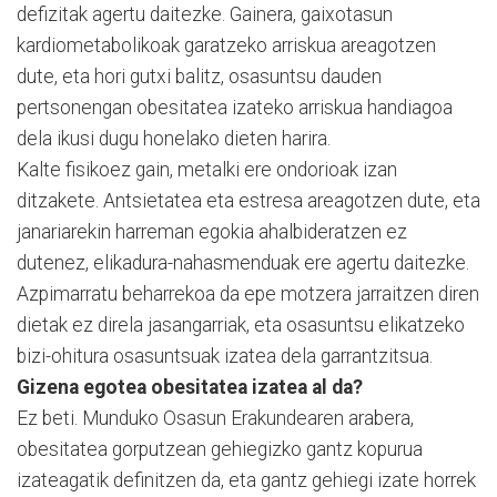
defizitak agertu daitezke. Gainera, gaixotasun
kardiometabolikoak garatzeko arriskua areagotzen
dute, eta hori gutxi balitz, osasuntsu dauden
pertsonengan obesitatea izateko arriskua handiagoa
dela ikusi dugu honelako dieten harira.
Kalte fisikoez gain, metalki ere ondorioak izan
ditzakete. Antsietatea eta estresa areagotzen dute, eta
janariarekin harreman egokia ahalbideratzen ez
dutenez, elikadura-nahasmenduak ere agertu daitezke.
Azpimarratu beharrekoa da epe motzera jarraitzen diren
dietak ez direla jasangarriak, eta osasuntsu elikatzeko
bizi-ohitura osasuntsuak izatea dela garrantzitsua.
Gizena egotea obesitatea izatea al da?
Ez beti. Munduko Osasun Erakundearen arabera,
obesitatea gorputzean gehiegizko gantz kopurua
izateagatik definitzen da, eta gantz gehiegi izate horrek