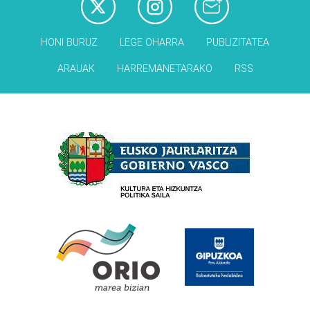
HONI BURUZ
LEGE OHARRA
PUBLIZITATEA
ARAUAK
HARREMANETARAKO
RSS
Babesleak