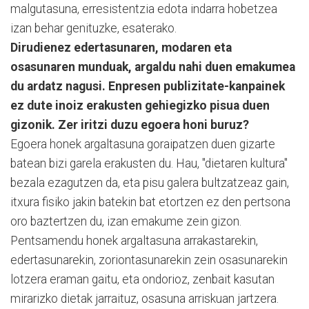
malgutasuna, erresistentzia edota indarra hobetzea
izan behar genituzke, esaterako.
Dirudienez edertasunaren, modaren eta
osasunaren munduak, argaldu nahi duen emakumea
du ardatz nagusi. Enpresen publizitate-kanpainek
ez dute inoiz erakusten gehiegizko pisua duen
gizonik. Zer iritzi duzu egoera honi buruz?
Egoera honek argaltasuna goraipatzen duen gizarte
batean bizi garela erakusten du. Hau, "dietaren kultura"
bezala ezagutzen da, eta pisu galera bultzatzeaz gain,
itxura fisiko jakin batekin bat etortzen ez den pertsona
oro baztertzen du, izan emakume zein gizon.
Pentsamendu honek argaltasuna arrakastarekin,
edertasunarekin, zoriontasunarekin zein osasunarekin
lotzera eraman gaitu, eta ondorioz, zenbait kasutan
mirarizko dietak jarraituz, osasuna arriskuan jartzera.