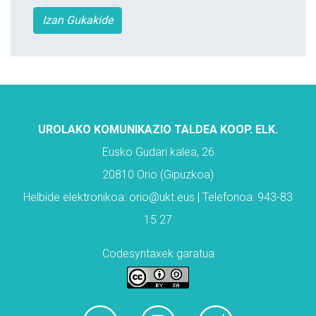
Izan Gukakide
UROLAKO KOMUNIKAZIO TALDEA KOOP. ELK.
Eusko Gudari kalea, 26
20810 Orio (Gipuzkoa)
Helbide elektronikoa: orio@ukt.eus | Telefonoa: 943-83
15 27
Codesyntaxek garatua