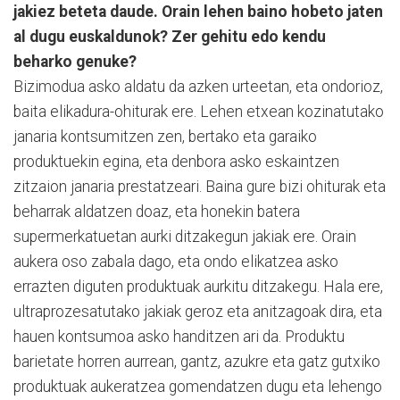
jakiez beteta daude. Orain lehen baino hobeto jaten
al dugu euskaldunok? Zer gehitu edo kendu
beharko genuke?
Bizimodua asko aldatu da azken urteetan, eta ondorioz,
baita elikadura-ohiturak ere. Lehen etxean kozinatutako
janaria kontsumitzen zen, bertako eta garaiko
produktuekin egina, eta denbora asko eskaintzen
zitzaion janaria prestatzeari. Baina gure bizi ohiturak eta
beharrak aldatzen doaz, eta honekin batera
supermerkatuetan aurki ditzakegun jakiak ere. Orain
aukera oso zabala dago, eta ondo elikatzea asko
errazten diguten produktuak aurkitu ditzakegu. Hala ere,
ultraprozesatutako jakiak geroz eta anitzagoak dira, eta
hauen kontsumoa asko handitzen ari da. Produktu
barietate horren aurrean, gantz, azukre eta gatz gutxiko
produktuak aukeratzea gomendatzen dugu eta lehengo