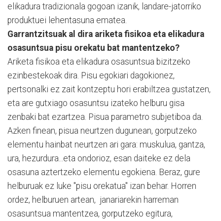
elikadura tradizionala gogoan izanik, landare-jatorriko
produktuei lehentasuna ematea.
Garrantzitsuak al dira ariketa fisikoa eta elikadura
osasuntsua pisu orekatu bat mantentzeko?
Ariketa fisikoa eta elikadura osasuntsua bizitzeko
ezinbestekoak dira. Pisu egokiari dagokionez,
pertsonalki ez zait kontzeptu hori erabiltzea gustatzen,
eta are gutxiago osasuntsu izateko helburu gisa
zenbaki bat ezartzea. Pisua parametro subjetiboa da.
Azken finean, pisua neurtzen dugunean, gorputzeko
elementu hainbat neurtzen ari gara: muskulua, gantza,
ura, hezurdura...eta ondorioz, esan daiteke ez dela
osasuna aztertzeko elementu egokiena. Beraz, gure
helburuak ez luke "pisu orekatua" izan behar. Horren
ordez, helburuen artean, janariarekin harreman
osasuntsua mantentzea, gorputzeko egitura,