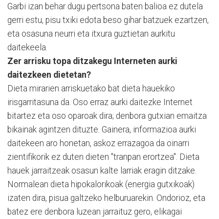
Garbi izan behar dugu pertsona baten balioa ez dutela
gerri estu, pisu txiki edota beso gihar batzuek ezartzen,
eta osasuna neurri eta itxura guztietan aurkitu
daitekeela.
Zer arrisku topa ditzakegu Interneten aurki
daitezkeen dietetan?
Dieta mirarien arriskuetako bat dieta hauekiko
irisgarritasuna da. Oso erraz aurki daitezke Internet
bitartez eta oso oparoak dira; denbora gutxian emaitza
bikainak agintzen dituzte. Gainera, informazioa aurki
daitekeen aro honetan, askoz errazagoa da oinarri
zientifikorik ez duten dieten "tranpan erortzea". Dieta
hauek jarraitzeak osasun kalte larriak eragin ditzake.
Normalean dieta hipokalorikoak (energia gutxikoak)
izaten dira, pisua galtzeko helburuarekin. Ondorioz, eta
batez ere denbora luzean jarraituz gero, elikagai