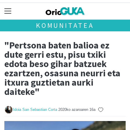
KOMUNITATEA
"Pertsona baten balioa ez
dute gerri estu, pisu txiki
edota beso gihar batzuek
ezartzen, osasuna neurri eta
itxura guztietan aurki
daiteke"
Idoia San Sebastian Corta
2020ko azaroaren 16a