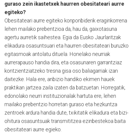
guraso zein ikastetxek haurren obesitateari aurre
egiteko?
Obesitateari aurre egiteko konponbiderik eraginkorrena
lehen mailako prebentzioa da, hau da, gaixotasuna
agertu aurretik saihestea. Egia da Eusko Jaurlaritzak
elikadura osasuntsuari eta haurren obesitateari buruzko
egitasmoak antolatu dituela. Honelako neurriak
aurrerapauso handia dira, eta osasunaren garrantziaz
kontzientziatzeko tresna gisa oso baliagarriak izan
daitezke. Hala ere, anbizio handiko ekimen hauek
praktikan jartzea zaila izaten da batzuetan. Horregatik,
edonolako neurri instituzionalak hartuta ere, lehen
mailako prebentzio horretan guraso eta hezkuntza
zentroek ardura handia dute, txikitatik elikadura eta bizi-
ohitura osasuntsuak transmititzea ezinbestekoa baita
obesitateari aurre egieko.