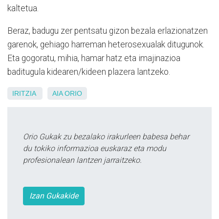
kaltetua.
Beraz, badugu zer pentsatu gizon bezala erlazionatzen
garenok, gehiago harreman heterosexualak ditugunok.
Eta gogoratu, mihia, hamar hatz eta imajinazioa
baditugula kidearen/kideen plazera lantzeko.
IRITZIA
AIA ORIO
Orio Gukak zu bezalako irakurleen babesa behar
du tokiko informazioa euskaraz eta modu
profesionalean lantzen jarraitzeko.
Izan Gukakide