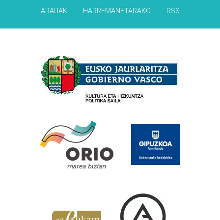
ARAUAK
HARREMANETARAKO
RSS
Babesleak