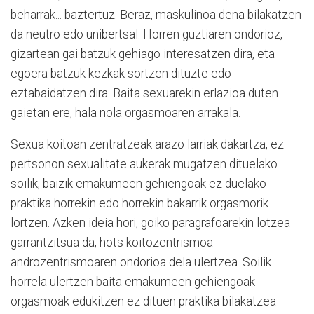
beharrak... baztertuz. Beraz, maskulinoa dena bilakatzen
da neutro edo unibertsal. Horren guztiaren ondorioz,
gizartean gai batzuk gehiago interesatzen dira, eta
egoera batzuk kezkak sortzen dituzte edo
eztabaidatzen dira. Baita sexuarekin erlazioa duten
gaietan ere, hala nola orgasmoaren arrakala.
Sexua koitoan zentratzeak arazo larriak dakartza, ez
pertsonon sexualitate aukerak mugatzen dituelako
soilik, baizik emakumeen gehiengoak ez duelako
praktika horrekin edo horrekin bakarrik orgasmorik
lortzen. Azken ideia hori, goiko paragrafoarekin lotzea
garrantzitsua da, hots koitozentrismoa
androzentrismoaren ondorioa dela ulertzea. Soilik
horrela ulertzen baita emakumeen gehiengoak
orgasmoak edukitzen ez dituen praktika bilakatzea