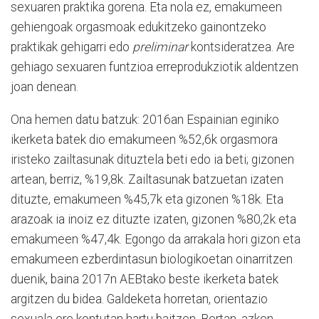
sexuaren praktika gorena. Eta nola ez, emakumeen
gehiengoak orgasmoak edukitzeko gainontzeko
praktikak gehigarri edo
preliminar
kontsideratzea. Are
gehiago sexuaren funtzioa erreprodukziotik aldentzen
joan denean.
Ona hemen datu batzuk: 2016an Espainian eginiko
ikerketa batek dio emakumeen %52,6k orgasmora
iristeko zailtasunak dituztela beti edo ia beti; gizonen
artean, berriz, %19,8k. Zailtasunak batzuetan izaten
dituzte, emakumeen %45,7k eta gizonen %18k. Eta
arazoak ia inoiz ez dituzte izaten, gizonen %80,2k eta
emakumeen %47,4k. Egongo da arrakala hori gizon eta
emakumeen ezberdintasun biologikoetan oinarritzen
duenik, baina 2017n AEBtako beste ikerketa batek
argitzen du bidea. Galdeketa horretan, orientazio
sexuala ere kontutan hartu baitzen. Bertan, azken