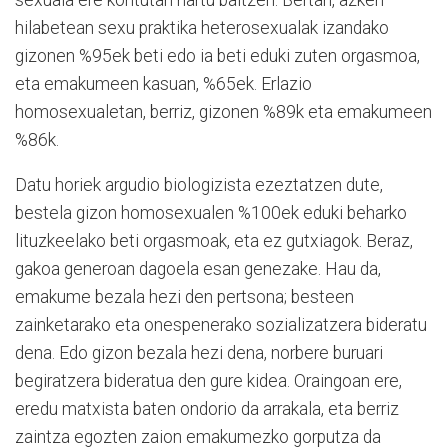
hilabetean sexu praktika heterosexualak izandako
gizonen %95ek beti edo ia beti eduki zuten orgasmoa,
eta emakumeen kasuan, %65ek. Erlazio
homosexualetan, berriz, gizonen %89k eta emakumeen
%86k.
Datu horiek argudio biologizista ezeztatzen dute,
bestela gizon homosexualen %100ek eduki beharko
lituzkeelako beti orgasmoak, eta ez gutxiagok. Beraz,
gakoa generoan dagoela esan genezake. Hau da,
emakume bezala hezi den pertsona; besteen
zainketarako eta onespenerako sozializatzera bideratu
dena. Edo gizon bezala hezi dena, norbere buruari
begiratzera bideratua den gure kidea. Oraingoan ere,
eredu matxista baten ondorio da arrakala, eta berriz
zaintza egozten zaion emakumezko gorputza da