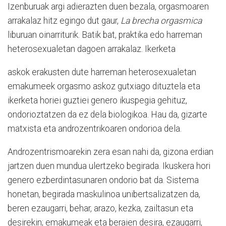
Izenburuak argi adierazten duen bezala, orgasmoaren
arrakalaz hitz egingo dut gaur,
La brecha orgasmica
liburuan oinarriturik. Batik bat, praktika edo harreman
heterosexualetan dagoen arrakalaz. Ikerketa
askok erakusten dute harreman heterosexualetan
emakumeek orgasmo askoz gutxiago dituztela eta
ikerketa horiei guztiei genero ikuspegia gehituz,
ondorioztatzen da ez dela biologikoa. Hau da, gizarte
matxista eta androzentrikoaren ondorioa dela.
Androzentrismoarekin zera esan nahi da, gizona erdian
jartzen duen mundua ulertzeko begirada. Ikuskera hori
genero ezberdintasunaren ondorio bat da. Sistema
honetan, begirada maskulinoa unibertsalizatzen da,
beren ezaugarri, behar, arazo, kezka, zailtasun eta
desirekin; emakumeak eta beraien desira, ezaugarri,