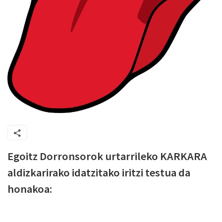
Egoitz Dorronsorok urtarrileko KARKARA
aldizkarirako idatzitako iritzi testua da
honakoa: