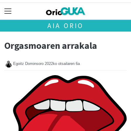
AIA ORIO
Orgasmoaren arrakala
Egoitz Dorronsoro
2022ko otsailaren 6a