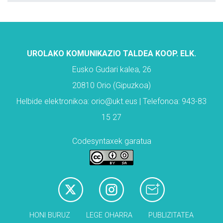
UROLAKO KOMUNIKAZIO TALDEA KOOP. ELK.
Eusko Gudari kalea, 26
20810 Orio (Gipuzkoa)
Helbide elektronikoa: orio@ukt.eus | Telefonoa: 943-83
15 27
Codesyntaxek garatua
HONI BURUZ
LEGE OHARRA
PUBLIZITATEA