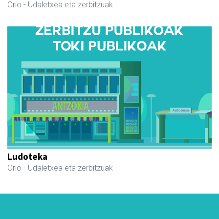
Orio
- Udaletxea eta zerbitzuak
Ludoteka
Orio
- Udaletxea eta zerbitzuak