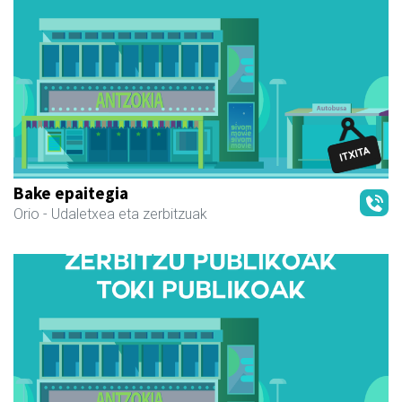
Bake epaitegia
Orio
- Udaletxea eta zerbitzuak