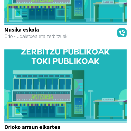
Musika eskola
Orio
- Udaletxea eta zerbitzuak
Orioko arraun elkartea