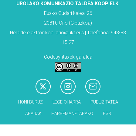
UROLAKO KOMUNIKAZIO TALDEA KOOP. ELK.
Eusko Gudari kalea, 26
20810 Orio (Gipuzkoa)
Helbide elektronikoa: orio@ukt.eus | Telefonoa: 943-83
15 27
Codesyntaxek garatua
HONI BURUZ
LEGE OHARRA
PUBLIZITATEA
ARAUAK
HARREMANETARAKO
RSS
Babesleak